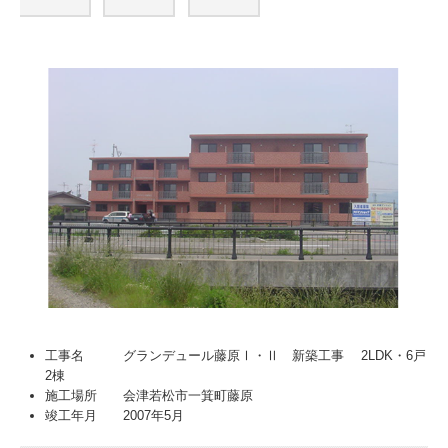
工事名 グランデュール藤原Ⅰ・Ⅱ 新築工事 2LDK・6戸
2棟
施工場所 会津若松市一箕町藤原
竣工年月 2007年5月