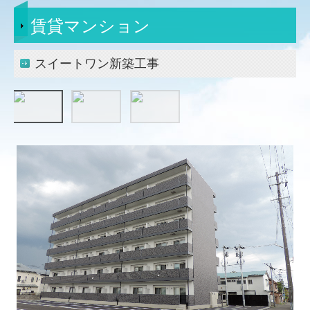
住宅事業部
賃貸マンション
ユミタホーム（戸建新築）
スイートワン新築工事
施工実績
土木工事
舗装工事
道路維持工事
公共工事・お城
商業施設
医療・福祉施設
賃貸マンション