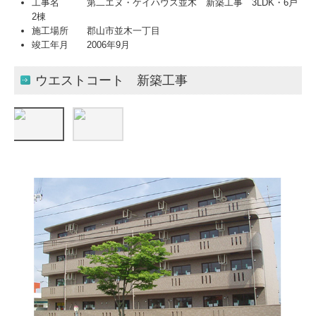
工事名 第二エヌ・ケイハウス並木 新築工事 3LDK・6戸
2棟
施工場所 郡山市並木一丁目
竣工年月 2006年9月
ウエストコート 新築工事