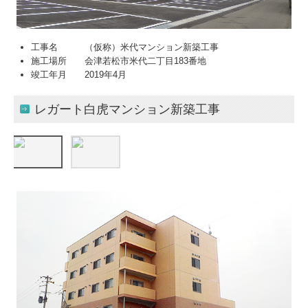
住宅事業部
社会活動
工事名 （仮称）米代マンション新築工事
施工場所 会津若松市米代二丁目183番地
採用情報
竣工年月 2019年4月
募集要項
レガート白虎マンション新築工事
プライバシーポリシー