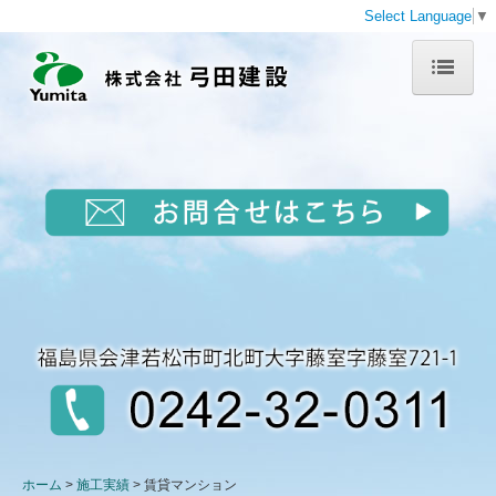
Select Language
▼
ホーム
会社概要
代表挨拶
沿革
事業所一覧
業務案内
工事部
建築部
ホーム
施工実績
賃貸マンション