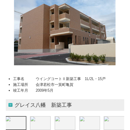
工事名 ウイングコートⅡ新築工事 1L/2L・15戸
施工場所 会津若松市一箕町亀賀
竣工年月 2009年5月
グレイス八幡 新築工事