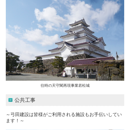
住宅事業部
社会活動
採用情報
募集要項
プライバシーポリシー
往時の天守閣再現事業若松城
公共工事
～弓田建設は皆様がご利用される施設もお手伝いしてい
ます！～