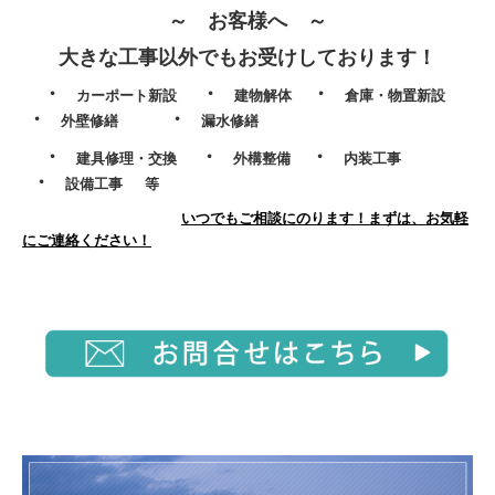
～ お客様へ ～
大きな工事以外でもお受けしております！
・
・
・
カーポート新設
建物解体
倉庫・物置新設
・
・
外壁修繕
漏水修繕
・
・
・
建具修理・交換
外構整備
内装工事
・
設備工事 等
いつでもご相談にのります！まずは、お気軽
にご連絡ください！