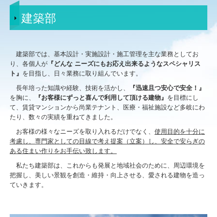
住宅事業部
建築部
ユミタホーム（戸建新築）
施工実績
建築部では、基本設計・実施設計・施工管理を主な業務としてお
り、各個人が
『どんな ニーズにもお応え出来るようなスペシャリス
ト』
を目指し、日々業務に取り組んでいます。
土木工事
長年培った知識や経験、技術を活かし、
『迅速且つ安心で安全！』
舗装工事
を胸に、
『お客様にずっと喜んで利用して頂ける建物』
を目標にし
て、賃貸マンションから尚業テナント、医療・福祉施設など多岐にわ
道路維持工事
たり、数々の実績を重ねてきました。
お客様の様々なニーズを取り入れるだけでなく、
使用目的を十分に
公共工事・お城
考慮し、専門家としての目線で考え提案（立案）し、安全で安らぎの
ある住まい作りをお手伝い致します。
商業施設
私たち建築部は、これからも発展と地域社会のために、周辺環境を
把握し、美しい景観を創造・維持・向上させる、愛される建物を造っ
医療・福祉施設
ていきます。
賃貸マンション