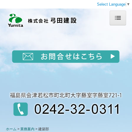
Select Language
▼
ホーム
会社概要
代表挨拶
沿革
事業所一覧
業務案内
工事部
建築部
ホーム
業務案内
建築部