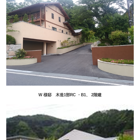
W 様邸
木造1部RC ・B1、 2階建