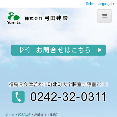
Select Language
▼
ホーム
会社概要
代表挨拶
沿革
事業所一覧
業務案内
工事部
建築部
ホーム
施工実績
戸建住宅（建築）