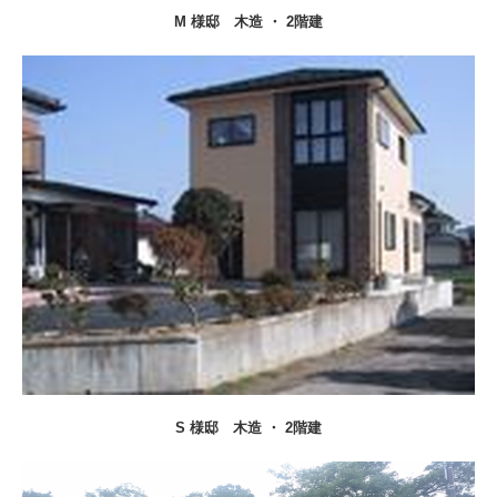
住宅事業部
M 様邸 木造 ・ 2階建
社会活動
採用情報
募集要項
プライバシーポリシー
S 様邸
木造 ・ 2階建