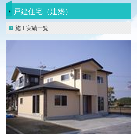
住宅事業部
戸建住宅（建築）
ユミタホーム（戸建新築）
施工実績一覧
施工実績
土木工事
舗装工事
道路維持工事
公共工事・お城
商業施設
医療・福祉施設
賃貸マンション